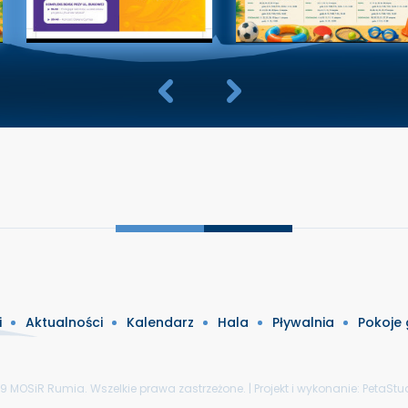
i
Aktualności
Kalendarz
Hala
Pływalnia
Pokoje
9 MOSiR Rumia. Wszelkie prawa zastrzeżone. | Projekt i wykonanie:
PetaStud