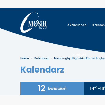
Aktualności
Kalend
Kontakt
Home
Kalendarz
Mecz rugby: I liga Arka Rumia Rugb
Kalendarz
12
kwiecień
14
-16
00