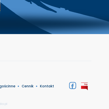
 gościnne
Cennik
Kontakt
io.pl