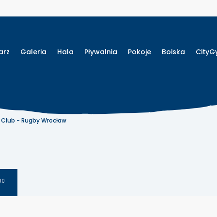
arz
Galeria
Hala
Pływalnia
Pokoje
Boiska
City
y Club - Rugby Wrocław
00