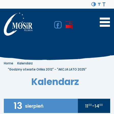
Home
Kalendarz
"Godziny otwarte Orlika 2012" - "AKCJA LATO 2025"
Kalendarz
13
sierpień
11
-14
00
00