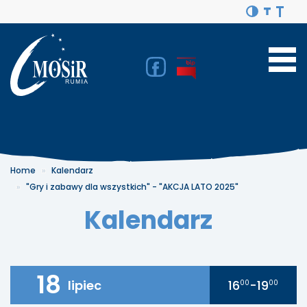
Home
Kalendarz
"Gry i zabawy dla wszystkich" - "AKCJA LATO 2025"
Kalendarz
18
lipiec
16
-19
00
00