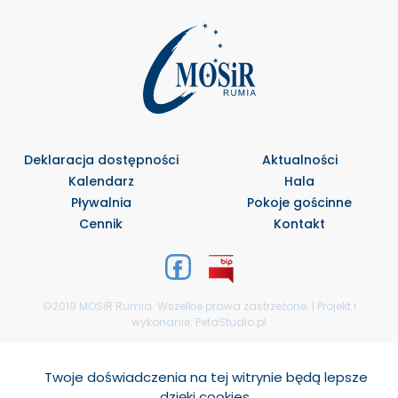
Deklaracja dostępności
Aktualności
Kalendarz
Hala
Pływalnia
Pokoje gościnne
Cennik
Kontakt
©2019 MOSiR Rumia. Wszelkie prawa zastrzeżone. | Projekt i
wykonanie:
PetaStudio.pl
Select Language
▼
Twoje doświadczenia na tej witrynie będą lepsze
dzięki cookies.