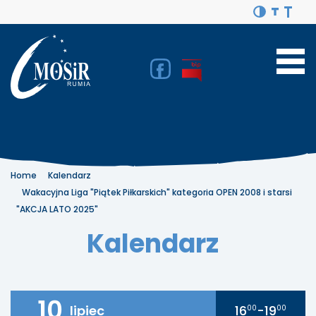
Home
Kalendarz
Wakacyjna Liga "Piątek Piłkarskich" kategoria OPEN 2008 i starsi
"AKCJA LATO 2025"
Kalendarz
10
lipiec
16
-19
00
00