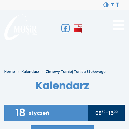
Home
Kalendarz
Zimowy Turniej Tenisa Stołowego
Kalendarz
18
styczeń
08
-15
30
00