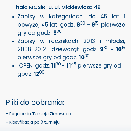
hala MOSiR-u, ul. Mickiewicza 49
Zapisy w kategoriach: do 45 lat i
30
15
powyżej 45 lat: godz.
8
– 9
pierwsze
30
gry od godz.
9
Zapisy w rocznikach 2013 i młodsi,
30
15
2008-2012 i dziewcząt: godz.
9
– 10
30
pierwsze gry od godz.
10
30
45
OPEN: godz.
11
-
11
pierwsze gry od
00
godz.
12
Pliki do pobrania:
- Regulamin Turnieju Zimowego
- Klasyfikacja po 3 turnieju