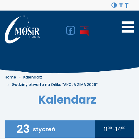
Home
Kalendarz
Godziny otwarte na Orliku "AKCJA ZIMA 2026"
Kalendarz
23
styczeń
11
-14
00
00