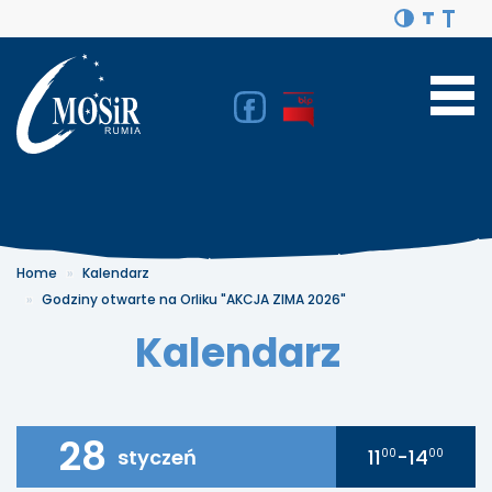
Home
Kalendarz
Godziny otwarte na Orliku "AKCJA ZIMA 2026"
Kalendarz
28
styczeń
11
-14
00
00