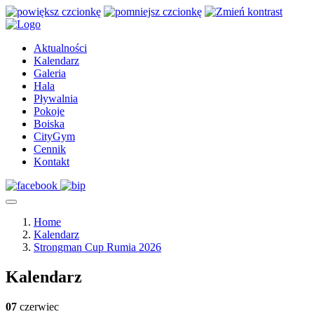
Aktualności
Kalendarz
Galeria
Hala
Pływalnia
Pokoje
Boiska
CityGym
Cennik
Kontakt
Home
Kalendarz
Strongman Cup Rumia 2026
Kalendarz
07
czerwiec