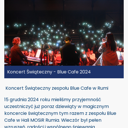
Koncert Świąteczny - Blue Cafe 2024
Koncert Świąteczny zespołu Blue Cafe w Rumi
15 grudnia 2024 roku mieliśmy przyjemność
uczestniczyć już poraz dziewiąty w magicznym
koncercie świątecznym tym razem z zespołu Blue
Cafe w Hali MOSiR Rumia. Wieczór był pełen
wzruszeń, radości i wspólnego śpiewania