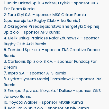
1. Baltic United Sp. k. Andrzej Trylski – sponsor UKS
Tri-Team Rumia
2. Euro Styl S.A. – sponsor MKS Orkan Rumia
(sponsoruje też Rugby Club Arka Rumia)
3. Okręgowe Przedsiębiorstwo Energetyki Cieplnej
Sp. z o.o. – sponsor APS Rumia
4. Bielik Usługi Pralnicze Rafał Zdunowski – sponsor
Rugby Club Arki Rumia
5. Tambud Sp. z o.o. – sponsor TKS Creative Dance
Rumia
6. Corleonis Sp. z o.o. S.K.A. – sponsor Fundacji For
Dream
7. Inpro S.A. – sponsor ATS Rumia
8. Hydro-System Maciej Trzmielewski – sponsor RKS
Rumia
9. Enerpol Sp. z o.o. Krzysztof Duliasz – sponsor OKS
Janowo Rumia
10. Toyota Walder – sponsor MOSiR Rumia
11. Bob-Rollo Sp. z o.o. – sponsor MOSiR Rumia