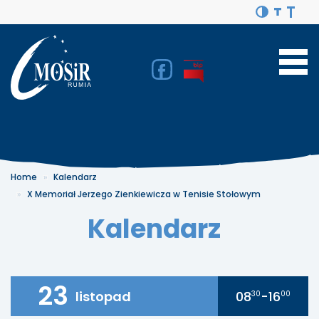
Home
Kalendarz
X Memoriał Jerzego Zienkiewicza w Tenisie Stołowym
Kalendarz
23
listopad
08
-16
30
00