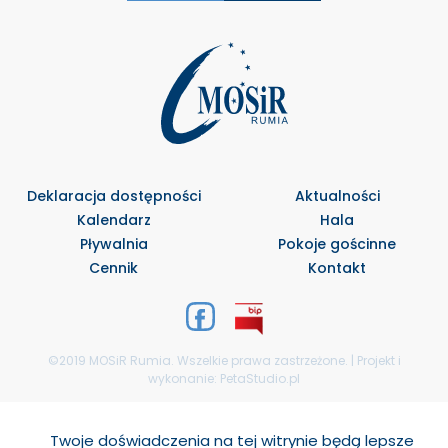
Deklaracja dostępności
Aktualności
Kalendarz
Hala
Pływalnia
Pokoje gościnne
Cennik
Kontakt
©2019 MOSiR Rumia. Wszelkie prawa zastrzeżone. | Projekt i
wykonanie:
PetaStudio.pl
Select Language
▼
Twoje doświadczenia na tej witrynie będą lepsze