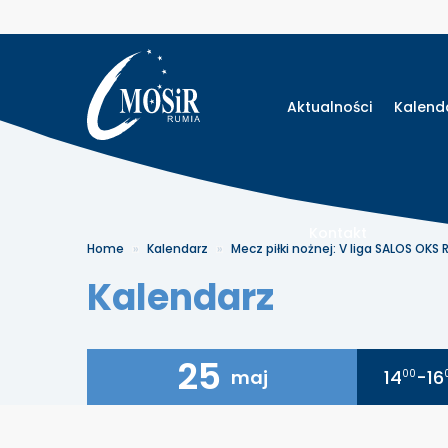
Aktualności
Kalend
Kontakt
Home
Kalendarz
Mecz piłki nożnej: V liga SALOS OKS
Kalendarz
25
maj
14
-16
00