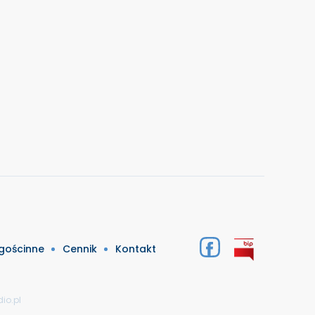
 gościnne
Cennik
Kontakt
io.pl