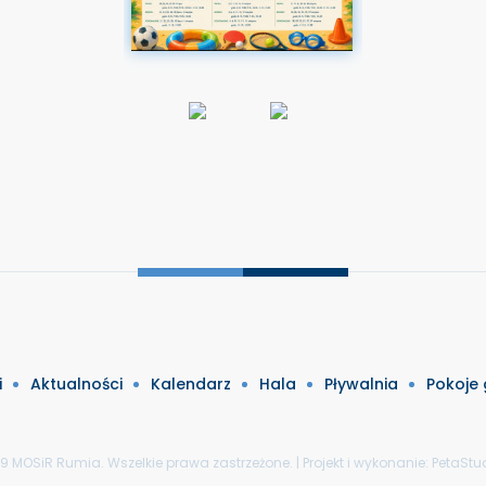
i
Aktualności
Kalendarz
Hala
Pływalnia
Pokoje
9 MOSiR Rumia. Wszelkie prawa zastrzeżone. | Projekt i wykonanie:
PetaStud