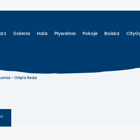
arz
Galeria
Hala
Pływalnia
Pokoje
Boiska
City
 Rumia - Orlęta Reda
00