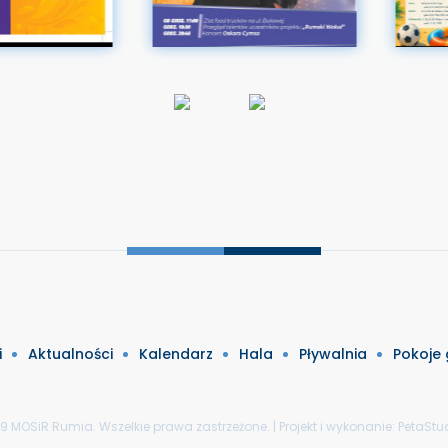
i
Aktualności
Kalendarz
Hala
Pływalnia
Pokoje
9 MOSiR Rumia. Wszelkie prawa zastrzeżone. | Projekt i wykonanie:
PetaStud