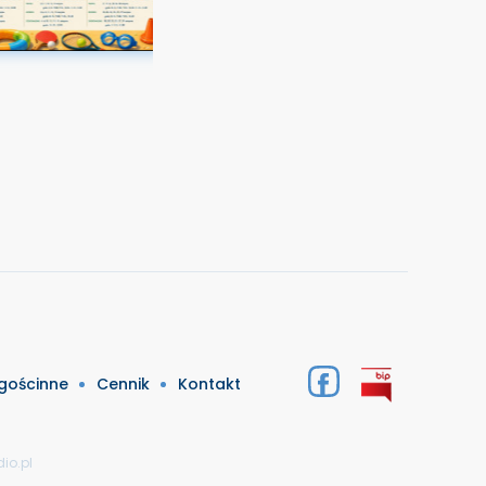
 gościnne
Cennik
Kontakt
io.pl