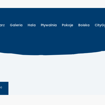
arz
Galeria
Hala
Pływalnia
Pokoje
Boiska
City
00