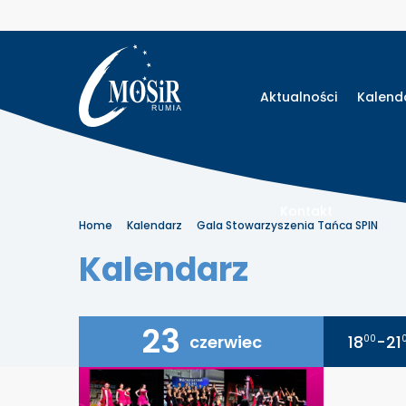
Aktualności
Kalend
Kontakt
Home
Kalendarz
Gala Stowarzyszenia Tańca SPIN
Kalendarz
23
czerwiec
18
-21
00