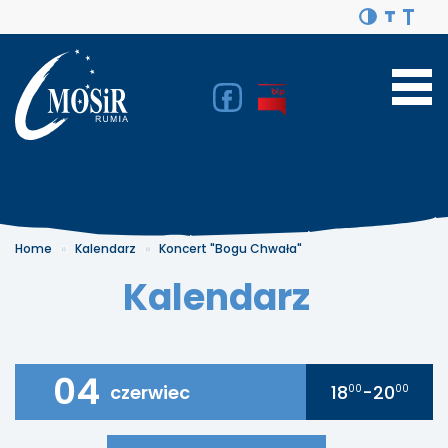
Home
Kalendarz
Koncert "Bogu Chwała"
Kalendarz
04
czerwiec
18
-20
00
00