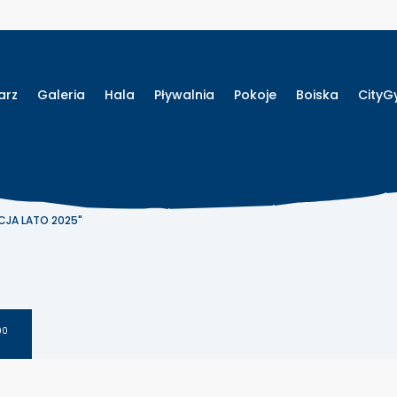
arz
Galeria
Hala
Pływalnia
Pokoje
Boiska
City
KCJA LATO 2025"
00