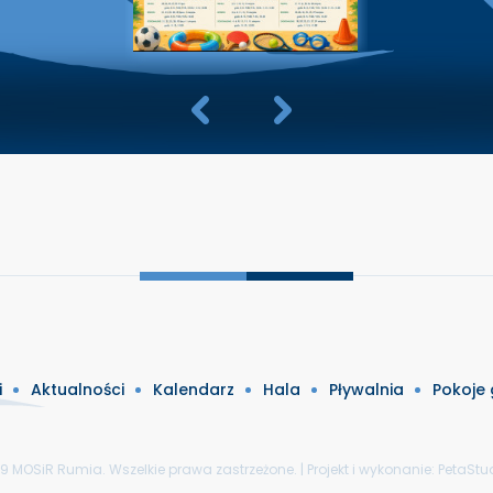
i
Aktualności
Kalendarz
Hala
Pływalnia
Pokoje
9 MOSiR Rumia. Wszelkie prawa zastrzeżone. | Projekt i wykonanie:
PetaStud