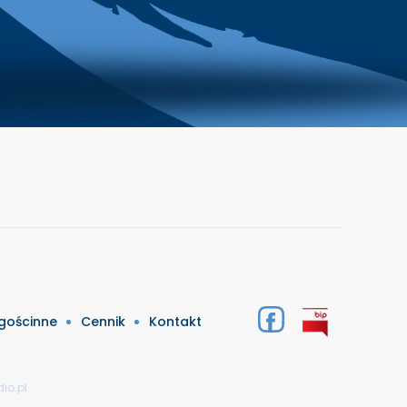
 gościnne
Cennik
Kontakt
io.pl