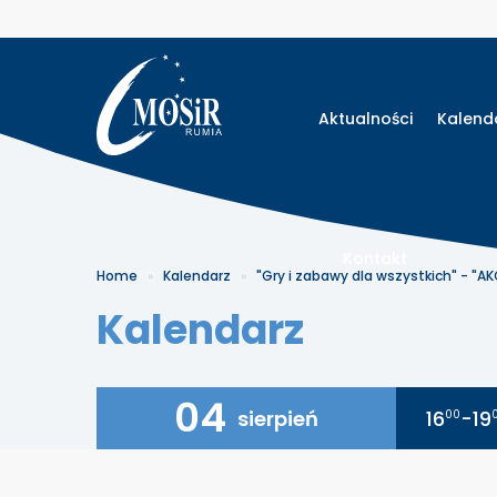
Aktualności
Kalend
Kontakt
Home
Kalendarz
"Gry i zabawy dla wszystkich" - "A
Kalendarz
04
sierpień
16
-19
00