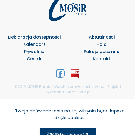
Deklaracja dostępności
Aktualności
Kalendarz
Hala
Pływalnia
Pokoje gościnne
Cennik
Kontakt
©2019 MOSiR Rumia. Wszelkie prawa zastrzeżone. | Projekt i
wykonanie:
PetaStudio.pl
Select Language
▼
Twoje doświadczenia na tej witrynie będą lepsze
dzięki cookies.
Zezwalaj na cookie