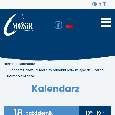
Home
Kalendarz
Koncert z okazji 71.rocznicy nadania praw miejskich Rumi pt.
"Harmonia Miasta"
Kalendarz
18
październik
18
-19
00
30