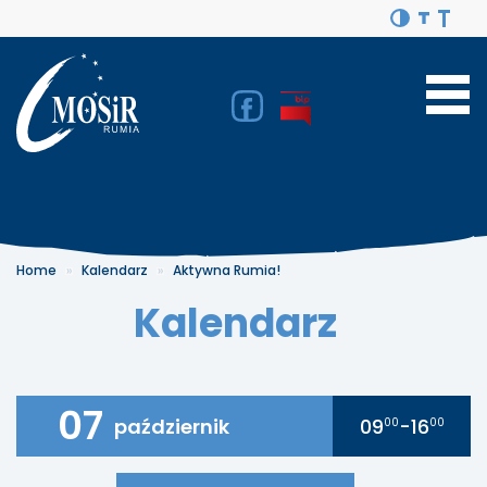
Home
Kalendarz
Aktywna Rumia!
Kalendarz
07
październik
09
-16
00
00