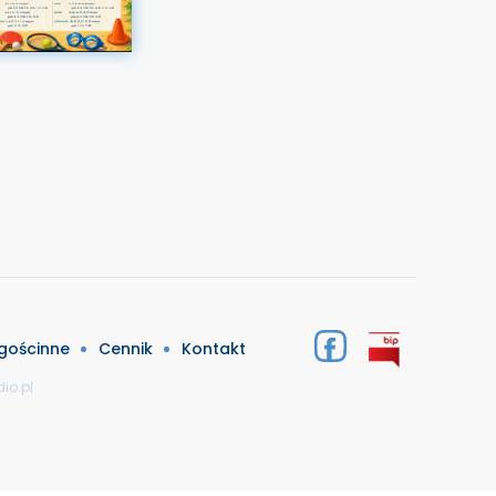
 gościnne
Cennik
Kontakt
io.pl