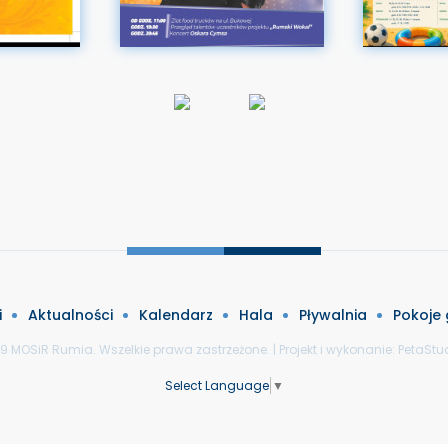
i
Aktualności
Kalendarz
Hala
Pływalnia
Pokoje
9 MOSiR Rumia. Wszelkie prawa zastrzeżone. | Projekt i wykonanie:
PetaStud
Select Language
▼