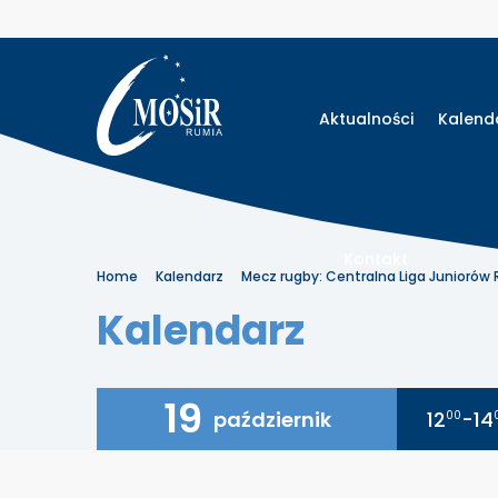
Aktualności
Kalend
Kontakt
Home
Kalendarz
Mecz rugby: Centralna Liga Juniorów
Kalendarz
19
październik
12
-14
00