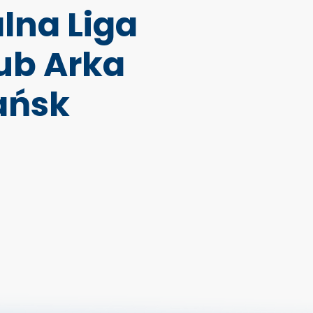
lna Liga
ub Arka
ańsk