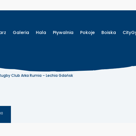
arz
Galeria
Hala
Pływalnia
Pokoje
Boiska
City
 Rugby Club Arka Rumia – Lechia Gdańsk
00