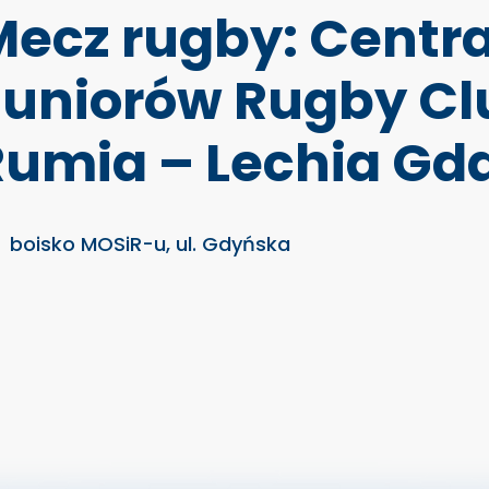
ecz rugby: Centra
Juniorów Rugby Cl
Rumia – Lechia Gd
boisko MOSiR-u, ul. Gdyńska